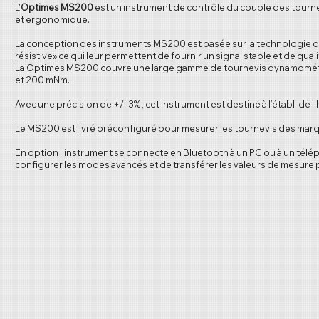
L'
Optimes MS200
est un instrument de contrôle du couple des tour
et ergonomique.
La conception des instruments MS200 est basée sur la technologie d
résistive» ce qui leur permettent de fournir un signal stable et de quali
La Optimes MS200 couvre une large gamme de tournevis dynamométri
et 200 mNm.
Avec une précision de +/- 3% , cet instrument est destiné à l’établi de l
Le MS200 est livré préconfiguré pour mesurer les tournevis des marq
En option l’instrument se connecte en Bluetooth à un PC ou à un téléph
configurer les modes avancés et de transférer les valeurs de mesure p