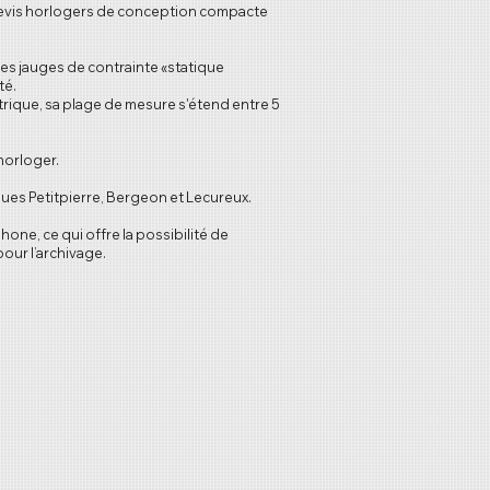
nevis horlogers de conception compacte
es jauges de contrainte «statique
té.
que, sa plage de mesure s'étend entre 5
’horloger.
ues Petitpierre, Bergeon et Lecureux.
one, ce qui offre la possibilité de
our l’archivage.