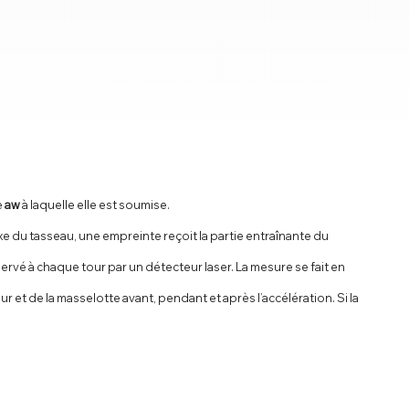
e
aw
à laquelle elle est soumise.
axe du tasseau, une empreinte reçoit la partie entraînante du
servé à chaque tour par un détecteur laser. La mesure se fait en
 et de la masselotte avant, pendant et après l’accélération. Si la