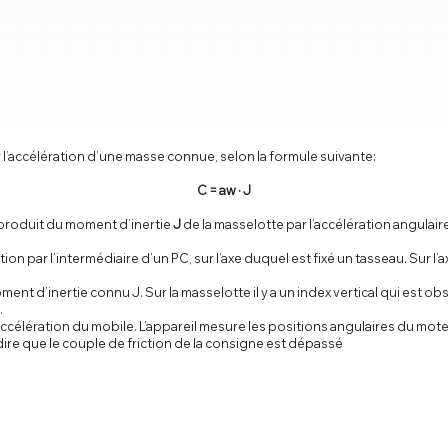
l’accélération d’une masse connue, selon la formule suivante:
C = aw · J
 produit du moment d’inertie
J
de la masselotte par l’accélération angulair
n par l’intermédiaire d’un PC, sur l’axe duquel est fixé un tasseau. Sur l’
nt d’inertie connu J. Sur la masselotte il y a un index vertical qui est ob
.
célération du mobile. L’appareil mesure les positions angulaires du moteur
dire que le couple de friction de la consigne est dépassé