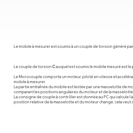
Le mobile à mesurer est soumis à un couple de torsion généré par 
Le couple de torsion
C
auquel est soumis le mobile mesuré est le
Le Microcouple comporte un moteur, piloté en vitesse et accélératio
mobile à mesurer.
La partie entraînée du mobile est lestée par une masselotte de mome
comparant les positions angulaires du moteur et de la masselotte
La consigne de couple à contrôler est donnée au PC qui calcule l’ac
position relative de la masselotte et du moteur change, cela veut 