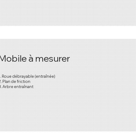
Mobile à mesurer
1. Roue débrayable (entraînée)
2. Plan de friction
3. Arbre entraînant
1. Masselotte dont le moment d’inertie est connu (géométrie et matière)
2. Roue entraînée du mobile à mesurer
3. Partie entraînante du mobile à mesurer
4. Tasseau motorisé entraînant