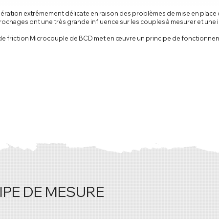
opération extrêmement délicate en raison des problèmes de mise en place 
ochages ont une très grande influence sur les couples à mesurer et une i
es de friction Microcouple de BCD met en œuvre un principe de fonctionn
IPE DE MESURE